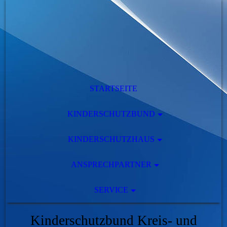
STARTSEITE
KINDERSCHUTZBUND
KINDERSCHUTZHAUS
ANSPRECHPARTNER
SERVICE
Kinderschutzbund Kreis- und