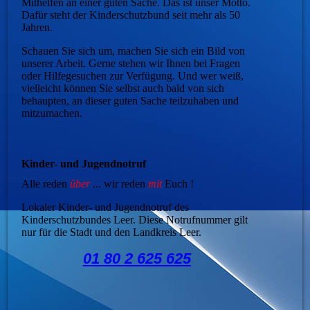
Mithelfen an einer guten Sache. Das ist unser Motto.
Dafür steht der Kinderschutzbund seit mehr als 50
Jahren.
Schauen Sie sich um, machen Sie sich ein Bild von
unserer Arbeit. Gerne stehen wir Ihnen bei Fragen
oder Hilfegesuchen zur Verfügung. Und wer weiß,
vielleicht können Sie selbst auch bald von sich
behaupten, an dieser guten Sache teilzuhaben und
mitzumachen.
Kinder- und Jugendnotruf
Alle reden
über
... wir reden
mit
Euch !
Lokaler Kinder- und Jugendnotruf des
Kinderschutzbundes Leer. Diese Notrufnummer gilt
nur für die Stadt und den Landkreis Leer.
01 80 2 625 625