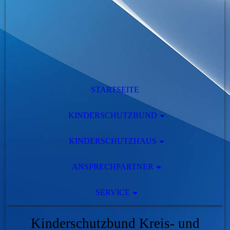
STARTSEITE
KINDERSCHUTZBUND
KINDERSCHUTZHAUS
ANSPRECHPARTNER
SERVICE
Kinderschutzbund Kreis- und