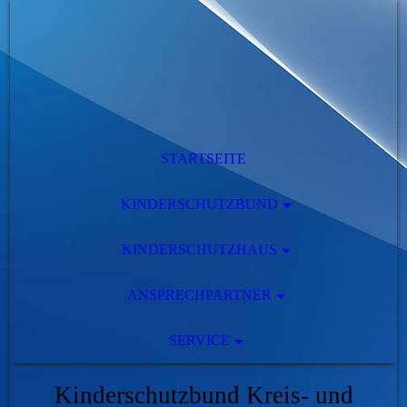
STARTSEITE
KINDERSCHUTZBUND
KINDERSCHUTZHAUS
ANSPRECHPARTNER
SERVICE
Kinderschutzbund Kreis- und