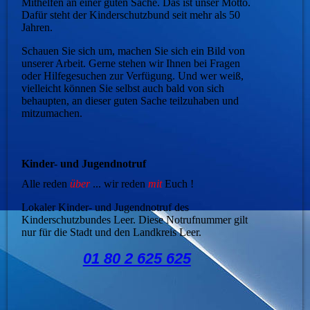
Mithelfen an einer guten Sache. Das ist unser Motto.
Dafür steht der Kinderschutzbund seit mehr als 50
Jahren.
Schauen Sie sich um, machen Sie sich ein Bild von
unserer Arbeit. Gerne stehen wir Ihnen bei Fragen
oder Hilfegesuchen zur Verfügung. Und wer weiß,
vielleicht können Sie selbst auch bald von sich
behaupten, an dieser guten Sache teilzuhaben und
mitzumachen.
Kinder- und Jugendnotruf
Alle reden
über
... wir reden
mit
Euch !
Lokaler Kinder- und Jugendnotruf des
Kinderschutzbundes Leer. Diese Notrufnummer gilt
nur für die Stadt und den Landkreis Leer.
01 80 2 625 625